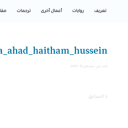
تعريف
روايات
أعمال أخرى
ترجمات
مقا
a_ahad_haitham_hussein
كتب في
ديسمبر 16, 2019
.
السابق