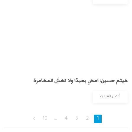
هيثم حسين: امضِ بعيدًا ولا تخشَ المغامرة
أكمل القراءة
10
…
4
3
2
1