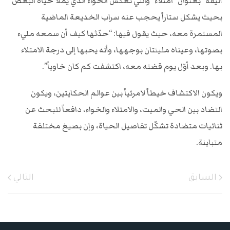
أنيقة” بعنوان “امتلاء” والتي تعكس الخواء الذي يملأ حياة البعض
بحيث يشكل ستاراً يحجب عنه سراب الخديعة الماضية
المستمرة معه، حيث يقول فيها: “حدّثها كيف أن سمعه مليء
بصوتها، وعيناه مليئتان بوجهها، وأنه يحبها إلى درجة الامتلاء
بها. وبعد أوّل يوم قضته معه، اكتشفت كم كان خاوياً”.
ويكون الاكتشاف خيطاً لامرئياً بين عوالم الحكايتين، ويكون
التضاد بين الحي والميت، والامتلاء والخواء، دافعاً للبحث عن
ثنائيات متضادة تشكّل تفاصيل الحياة، وإن بصيغ مختلفة
متباينة.
السابق
التالي