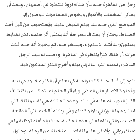
رجل من القاهرة حلم بأن هناك ثروة تنتظره في أصفهان، وبعد أن
يعاني المشقات والأهوال ويخوض المغامرات للوصول إلى
الموضع الذي حلم به، ويتم القبض عليه، ويُستجوب من قبل أحد
الضباط، يختار أن يعترف بصراحة أنه يقتفي أثر حلمه، لكن لضابط
يستهزئ به أشد الاستهزاء، ويسخر منه، ثم يخبره أنه حلم ثلاث
مرات أن هناك كنزاً ينتظره في القاهرة، ووصف له بيت الرجل
القاهري نفسه الذي عاد إلى بيته وأخرج الكنز المدفون فيه.
ينوه إلى أن الرحلة كانت واجبة كي يعلم أن الكنز مخبوء في بيته،
وأنه لولا الإصرار على المضي وراء أثر الحلم لما تمكن من اكتشاف
الكنز الذي ينام عليه في بيته. وهذه الحكاية هي نفسها تلك التي
استلهمها البرازيلي باولو كويلهو في روايته “الخيميائي” الذائعة
الصيت، والتي بناها على هذه الحكاية، حيث إنه أعاد توظيفها في
سياق روائي، وأضفى عليها تفاصيل متخيلة من الرحلة، وحاول