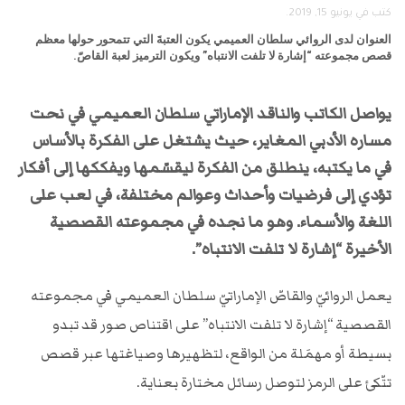
كتب في
يونيو 15, 2019
.
العنوان لدى الروائي سلطان العميمي يكون العتبةَ التي تتمحور حولها معظم
قصص مجموعته “إشارة لا تلفت الانتباه” ويكون الترميز لعبة القاصّ.
يواصل الكاتب والناقد الإماراتي سلطان العميمي في نحت
مساره الأدبي المغاير، حيث يشتغل على الفكرة بالأساس
في ما يكتبه، ينطلق من الفكرة ليقسّمها ويفككها إلى أفكار
تؤدي إلى فرضيات وأحداث وعوالم مختلفة، في لعب على
اللغة والأسماء. وهو ما نجده في مجموعته القصصية
الأخيرة “إشارة لا تلفت الانتباه”.
يعمل الروائيّ والقاصّ الإماراتيّ سلطان العميمي في مجموعته
القصصية “إشارة لا تلفت الانتباه” على اقتناص صور قد تبدو
بسيطة أو مهمَلة من الواقع، لتظهيرها وصياغتها عبر قصص
تتّكئ على الرمز لتوصل رسائل مختارة بعناية.