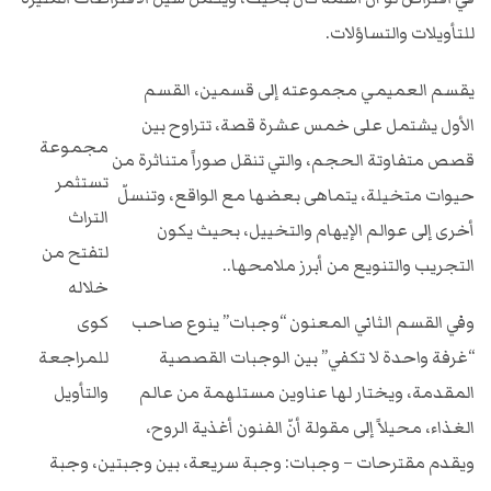
للتأويلات والتساؤلات.
يقسم العميمي مجموعته إلى قسمين، القسم
الأول يشتمل على خمس عشرة قصة، تتراوح بين
مجموعة
قصص متفاوتة الحجم، والتي تنقل صوراً متناثرة من
تستثمر
حيوات متخيلة، يتماهى بعضها مع الواقع، وتنسلّ
التراث
أخرى إلى عوالم الإيهام والتخييل، بحيث يكون
لتفتح من
التجريب والتنويع من أبرز ملامحها..
خلاله
وفي القسم الثاني المعنون “وجبات” ينوع صاحب
كوى
“غرفة واحدة لا تكفي” بين الوجبات القصصية
للمراجعة
المقدمة، ويختار لها عناوين مستلهمة من عالم
والتأويل
الغذاء، محيلاً إلى مقولة أنّ الفنون أغذية الروح،
ويقدم مقترحات – وجبات: وجبة سريعة، بين وجبتين، وجبة