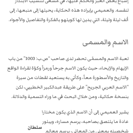
إسباغ بعض العبر والحكم عليها، في مسعى لتنسيب الابتكار
لنفسه. والعميمي بإيراده هذه الحكاية، يحيلها إلى منبعها، إلى
ألف ليلة وليلة، التي يدين لها كويلهو بالفكرة والتفاصيل والأجواء.
الاسم والمسمى
لعبة الاسم والمسمّى تحضر لدى صاحب “ص.ب: 1003” من باب
الإيهام والإيحاء، حيث يكون الاسم جرحاً ورمزاً وكوّة لقراءة الواقع
والتاريخ والأسطورة معاً، وكأني به يستعيد لقطات من سيرة
“الاسم العربي الجريح” على طريقة عبدالكبير الخطيبي، لكن
بنسخة حكائية، ومن خلال البحث في ما وراء التسمية والدلالة.
يشير العميمي إلى أن الاسم الذي يكون مختارا
عادة ما يلتصق بصاحبه، يرسم مساره، ويبلور
سلطان
شخصيته بمعنى من المعاني، يرسم معالم