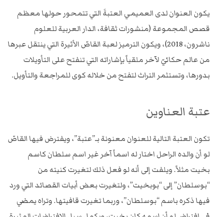
يكون العنوان لدى العميمي العتبةَ التي تتمحور حولها معظم
قصص المجموعة (منشورات ثقافة، الدار العربية للعلوم
ناشرون، 2018)، ويكون الترميز لعبة القاصّ الأثيرة التي ينتقل عبرها
من عالم حكائيّ لآخر ملقياً بإشاراته التي تنفتح على التأويلات
بدورها، وتستثمر التراث لتفتح من خلاله كوى للمراجعة والتأويل.
عتبة العناوين
تكون العتبة التالية للعنوان معنونة بـ”عتبة”، ويفترض فيها القاصّ
لو أن والده الراحل اختار له اسماً آخر غير اسم سلطان كاسم
بخيت مثلاً. ويلفت إلى أنه لو فعل ذلك لتغيرت كنيته من
“بوسلطان” إلى “بوبخيت”، ولتغيرت بعض أبيات القصائد التي ورد
فيها ذكره باسم “بوسلطان”، وربما تغيرت قافيتها. وتراه يمضي
في افتراض لو أن اسمه كان بخيت، ويكمل سيل الافتراضات المثيرة