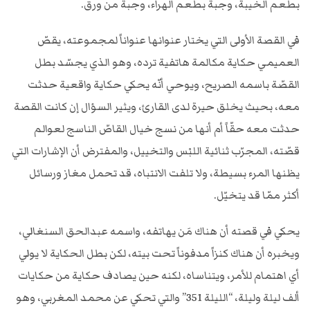
بطعم الخيبة، وجبة بطعم الهراء، وجبة من ورق.
في القصة الأولى التي يختار عنوانها عنواناً لمجموعته، يقصّ
العميمي حكاية مكالمة هاتفية ترده، وهو الذي يجسّد بطل
القصّة باسمه الصريح، ويوحي أنّه يحكي حكاية واقعية حدثت
معه، بحيث يخلق حيرة لدى القارئ، ويثير السؤال إن كانت القصة
حدثت معه حقّاً أم أنها من نسج خيال القاصّ الناسج لعوالم
قصّته، المجرّب ثنائية اللبْس والتخييل، والمفترض أن الإشارات التي
يظنها المرء بسيطة، ولا تلفت الانتباه، قد تحمل مغاز ورسائل
أكثر ممّا قد يتخيّل.
يحكي في قصته أن هناك مَن يهاتفه، واسمه عبدالحق السنغالي،
ويخبره أن هناك كنزاً مدفوناً تحت بيته، لكن بطل الحكاية لا يولي
أي اهتمام للأمر، ويتناساه، لكنه حين يصادف حكاية من حكايات
ألف ليلة وليلة، “الليلة 351” والتي تحكي عن محمد المغربي، وهو