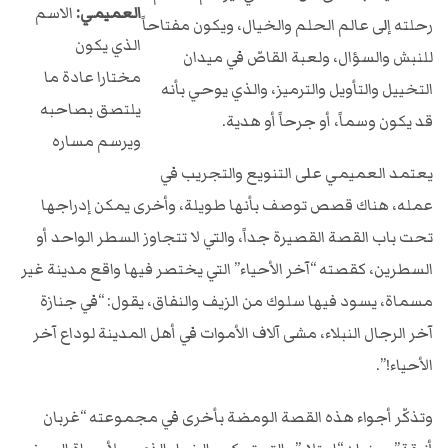
العميمي:
الاسم
رحلته إلى عالم الحلم والخيال، ويكون مفتاحاً
الذي يكون
للنبش والسؤال، ولعبة القاصّ في ميدان
مختارا عادة ما
التخييل والتأويل والترميز، والذي يوحي بأنه
يلتصق بصاحبه
قد يكون وسماً، أو جرحاً أو هدية.
ويرسم مساره
يعتمد العميمي على التنويع والتجريب في
عمله، هناك قصص توصف بأنها طويلة، وأخرى يمكن إدراجها
تحت باب القصة القصيرة جداً، والتي لا تتجاوز السطر الواحد أو
السطرين، كقصته “آخر الأحياء” التي يختصر فيها واقع مدينة غير
مسماة، يسود فيها سلوك من الزيف والنفاق، يقول: “في جنازة
آخر الرجال النبلاء، مشى آلاف الأموات في أهل المدينة لوداع آخر
الأحياء!”.
وتذكّر أجواء هذه القصة الومضة بأخرى في مجموعته “غربان