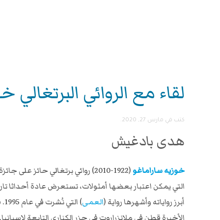
لقاء مع الروائي البرتغالي خ
كتب في
مارس 27, 2020
.
هدى بادغيش
خوزيه ساراماغو
التي يمكن اعتبار بعضها أمثولات، تستعرض عادة أحداثا تا
أبرز رواياته وأشهرها رواية (
العمى
) 
الأخيرة قطن في ملانزراروت في جزر الكناري التابعة لاسبانيا