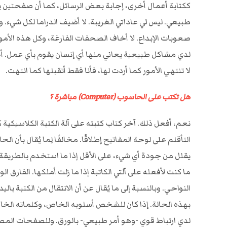
ككتابة أعمال أخرى، إجابة بعض الرسائل، كما أن صفحتين يوم
طبيعي. ليس لي عاداتي الغريبة. لا أضيف الدراما لكل شيء. وف
صعوبات الإبداع. لا أخاف الصحفات الفارغة، وكل هذه الأمور ا
لدي مشاكل طبيعية يعاني منها أي إنسان يقوم بأي عمل. أحيانًا
لا تنتهي الأمور كما أردت لها، فأنا فقط أتقبلها كما انتهت.
هل تكتب على الحاسوب (Computer) مباشرة ؟
نعم، أفعل ذلك. آخر كتاب كتبته على آلة الكتبة الكلاسيكية ك
التأقلم على لوحة المفاتيح إطلاقًا. مخالفًا لِما يُقال بأن 
يقلل من جودة أي شيء، على الأقل إذا ما استخدم بالطريقة 
ما كنت لأفعله على آلتي الكاتبة إذا ما زلت أملكها. الفارق 
النواحي. وبالنسبة إلى ما يُقال عن أن الانتقال من الكتبة بالي
بهذه الحالة. إذا كان للشخص أسلوبه الخاص، وكلماته الخا
لدي ارتباط قوي -وهو أمر طبيعي- بالورق. وللصفحات المطب