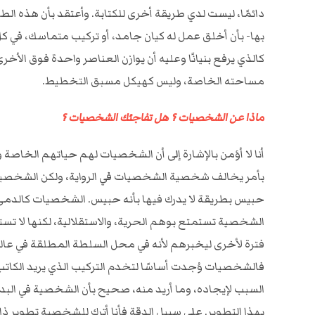
دائمًا، ليست لدي طريقة أخرى للكتابة. وأعتقد بأن هذه ال
بها- بأن أخلق عمل له كيان جامد، أو تركيب متماسك، في ك
كالذي يرفع بنيانًا وعليه أن يوازن العناصر واحدة فوق الأخرى 
مساحته الخاصة، وليس كهيكل مسبق التخطيط.
ماذا عن الشخصيات ؟ هل تفاجئك الشخصيات ؟
أنا لا أؤمن بالإشارة إلى أن الشخصيات لهم حياتهم الخاصة و
بأمر يخالف شخصية الشخصيات في الرواية، ولكن الشخصية له
حبيس بطريقة لا يدرك فيها بأنه حبيس. الشخصيات كالدمى 
الشخصية تستمتع بوهم الحرية، والاستقلالية، لكنها لا تستطي
فترة لأخرى ليخبرهم لأنه في محل السلطة المطلقة في عالم 
فالشخصيات وُجدت أساسًا لتخدم التركيب الذي يريد الكات
السبب لإيجاده، وما أريد منه، صحيح بأن الشخصية في البداي
بهذا التطوير. على سبيل الدقة فأنا أترك للشخصية تطوير ذاته