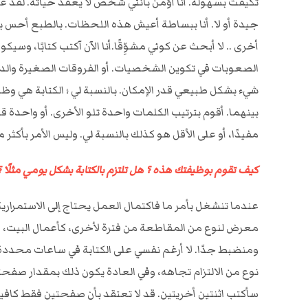
تكيفت بسهولة. أنا أؤمن بأنني شخص لا يعقّد حياته. لقد عش
جيدة أو لا. أنا ببساطة أعيش هذه اللحظات. بالطبع أحس با
أخرى .. لا أبحث عن كوني مشوِّقًا.أنا الآن آكتب كتابًا، وسي
الصعوبات في تكوين الشخصيات. أو الفروقات الصغيرة والدق
شيء بشكل طبيعي قدر الإمكان. بالنسبة لي ؛ الكتابة هي وظيف
بينهما. أقوم بترتيب الكلمات واحدة تلو الأخرى. أو واحدة قب
مفيدًا، أو على الأقل هو كذلك بالنسبة لي. وليس الأمر بأكثر
كيف تقوم بوظيفتك هذه ؟ هل تلتزم بالكتابة بشكل يومي مثلًا ؟
عندما تنشغل بأمر ما فاكتمال العمل يحتاج إلى الاستمرارية، 
معرض لنوع من المقاطعة من فترة لأخرى، كأعمال البيت، أو
ومنضبط جدًا. لا أرغم نفسي على الكتابة في ساعات محددة 
نوع من الالتزام تجاهه، وفي العادة يكون ذلك بمقدار صفحت
سأكتب اثنتين أخريتين. قد لا تعتقد بأن صفحتين فقط كافية