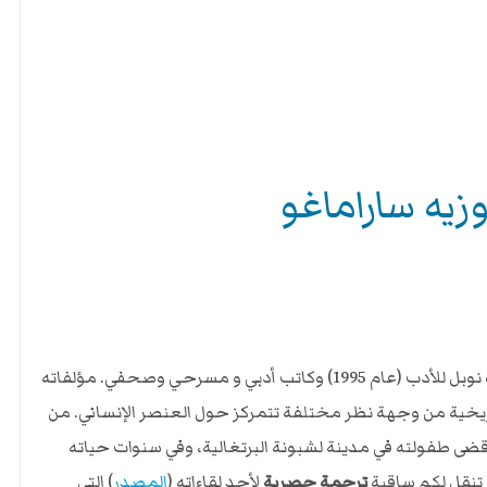
وزيه ساراماغو
(1922-2010) روائي برتغالي حائز على جائزة نوبل للأدب (عام 1995) وكاتب أدبي و مسرحي وصحفي. مؤلفاته
ريخية من وجهة نظر مختلفة تتمركز حول العنصر الإنساني. من
التي نُشرت في عام 1995. قضى طفولته في مدينة لشبونة البرتغالية، وفي سنوات حياته
. تنقل لكم ساقية
ترجمة حصرية
لأحد لقاءاته (
المصدر
) التي