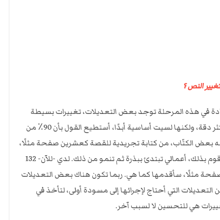
غيير النص ؟
العادة في هذه المرحلة توجد بعض التعديلات، تغييرات بسيطة
متعلقة بتفاصيل معينة، أو الأسلوب، أو تغييرات أجعلها أكثر دقة، ولكنها لسيت أساسية أبدًا، أستطيع القول بأن 90٪ من
عله بعض الكتّاب، من كتابة تجريدية للقصة كعشرين صفحة مثلًا،
ثم يتحول ذلك إلى ثمانين أو مئتين وخمسين صفحة. أنا لا أقوم بذلك، أعمالي تبتدئ ببذرة ثم تنمو من ذلك. لدي -للآن- 132
ة من روايتي الجديدة، والتي لا أنتوي تحويلها إلى 180 صفحة مثلًا، سأقدمها كما هي. ربما تكون هناك بعض التعديلات
تعديلات التي أحتاج لإجرائها إلى مسودة أولى، لتأخذ في
تغييرات هي للتحسين لا لسبب آخر.