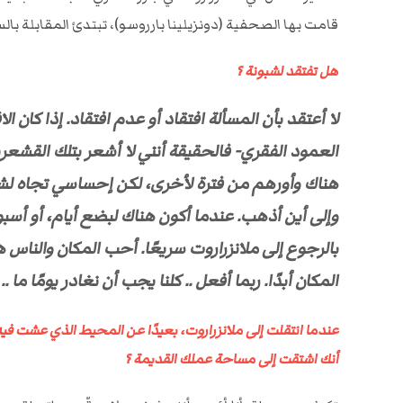
قامت بها الصحفية (دونزيلينا بارروسو)، تبتدئ المقابلة بال
هل تفتقد لشبونة ؟
لا أعتقد بأن المسألة افتقاد أو عدم افتقاد. إذا كان ا
العمود الفقري- فالحقيقة أنني لا أشعر بتلك القشعريرة
هناك وأورهم من فترة لأخرى، لكن إحساسي تجاه لشبو
وإلى أين أذهب. عندما أكون هناك لبضع أيام، أو أسبوع
بالرجوع إلى ملانزراروت سريعًا. أحب المكان والناس 
المكان أبدًا. ربما أفعل .. كلنا يجب أن نغادر يومًا ما
عندما انتقلت إلى ملانزراروت، بعيدًا عن المحيط الذي عشت في
أنك اشتقت إلى مساحة عملك القديمة ؟