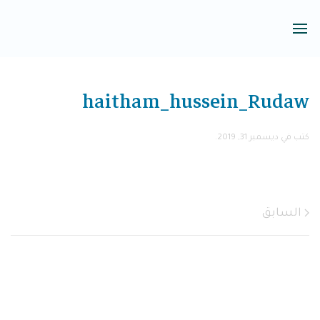
haitham_hussein_Rudaw
كتب في
ديسمبر 31, 2019
.
السابق