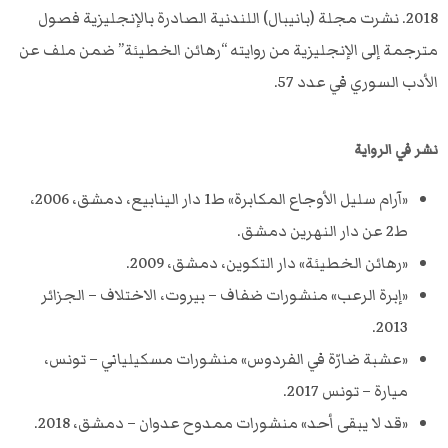
2018. نشرت مجلة (بانيبال) اللندنية الصادرة بالإنجليزية فصول
مترجمة إلى الإنجليزية من روايته “رهائن الخطيئة” ضمن ملف عن
الأدب السوري في عدد 57.
نشر في الرواية
«آرام سليل الأوجاع المكابرة» ط1 دار الينابيع، دمشق، 2006،
ط2 عن دار النهرين دمشق.
«رهائن الخطيئة» دار التكوين، دمشق، 2009.
«إبرة الرعب» منشورات ضفاف – بيروت، الاختلاف – الجزائر
2013.
«عشبة ضارّة في الفردوس» منشورات مسكيلياني – تونس،
ميارة – تونس 2017.
«قد لا يبقى أحد» منشورات ممدوح عدوان – دمشق، 2018.