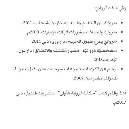
وفي النقد الروائيّ:
«الرواية بين التلغيم والتلغيز»، دار نون4، حلب، 2011.
«الرواية والحياة» منشورات الرافد، الإمارات. 2013م.
«الروائيّ يقرع طبول الحرب»، دار ورق، دبي 2014.
«الشخصيّة الروائيّة.. مسبار الكشف والانطلاق» دار نون،
الإمارات2015.
ترجم عن الكردية مجموعة مسرحيات «مَن يقتل ممو..؟»
للمؤلف بشير ملا. 2007.
أعدّ وقدّم كتاب “حكاية الرواية الأولى”، منشورات قنديل، دبي
2017م.