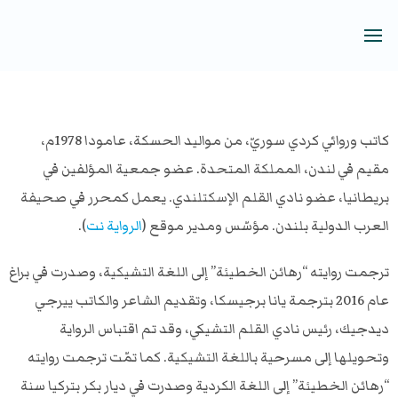
كاتب وروائي كردي سوريّ، من مواليد الحسكة، عامودا 1978م،
مقيم في لندن، المملكة المتحدة. عضو جمعية المؤلفين في
بريطانيا، عضو نادي القلم الإسكتلندي. يعمل كمحرر في صحيفة
العرب الدولية بلندن. مؤسّس ومدير موقع (
الرواية نت
).
ترجمت روايته “رهائن الخطيئة” إلى اللغة التشيكية، وصدرت في براغ
عام 2016 بترجمة يانا برجيسكا، وتقديم الشاعر والكاتب ييرجي
ديدجيك، رئيس نادي القلم التشيكي، وقد تم اقتباس الرواية
وتحويلها إلى مسرحية باللغة التشيكية. كما تمّت ترجمت روايته
“رهائن الخطيئة” إلى اللغة الكردية وصدرت في ديار بكر بتركيا سنة