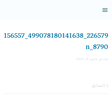
226579_499078180141638_156557
8790_n
كتب في
مارس 27, 2020
.
السابق