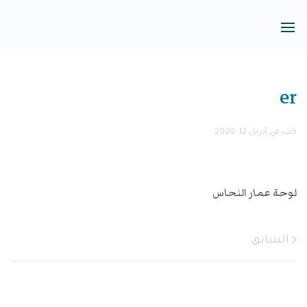
er
كتب في
أبريل 12, 2020
.
لوحة عمار النحاس
السابق