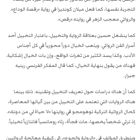
التجربة نفسها، كما فعل ميلان كونديرا في رواية «رقصة الوداع».
والروائي معجب الزهر في روايته «رقص».
كما ينشغل حسين بعلاقة الرواية والتخييل، باعتبار التخييل أحد
أسرار الفن الروائي. ويلعب الخيال دوراً محورياً في كل أجناس
الأدب. وكذا يسد الكثير من ثغرات الواقع، وإن بات الخيال إشكالية.
فهناك من يقول بنهاية الخيال، كما قال المفكر الفرنسي رينيه
جيرار.
كما أن هناك دراسات حول تعريف التخييل وتقنينه. ذلك بينما
هناك الروايات التي تعتمد على التخييل من بين آلياتها المعاصرة،
كحال الروائية التركية توهومجو في روايتها «لا حياة لي من دونك».
إذ ترثي شخصاً يخصها، مات فجأة، رثاء رومانسياً فانتازياً تخيلياً.
ويتطرق المؤلف في «الرواية والجوع»، إلى كيفية معالجة الروائيين