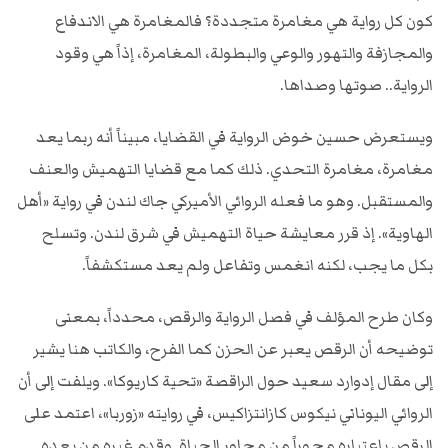
كون كل رواية هي مغامرة متجددة؟ فالمغامرة هي الاندفاع
والمجازفة والتهور والوعي والبطولة، المغامرة، إذاً هي وقود
الرواية.. صوتها وصداها.
ويستعرض حسين خوض الرواية في القضايا، مبيناً أنه ربما يعد
مغامرة، مغامرة التحدي. ذلك كما مع قضايا التهميش والعنف
والمستقبل. وهو ما فعله الروائي الأميركي جاك لندن في رواية «أهل
الهاوية». إذ قرر معايشة حياة التهميش في شرق لندن. وتسلح
بكل ما يجب، لكنه انغمس وتفاعل ولم يعد مستكشفاً.
وكان طرح المؤلف في فصل الرواية والرقص، محدداً، بمعنى
توضيحه أن الرقص يعبر عن الحزن كما الفرح، والكاتب هنا يشير
إلى مقال إدوارد سعيد حول الراقصة «تحية كاريوكا». ويلفت إلى أن
الروائي اليوناني نيكوس كازانتزاكيس، في روايته «زوربا»، اعتمد على
الرقص باعتباره محوراً من محاور الحياة. وقدم غيره من بعده