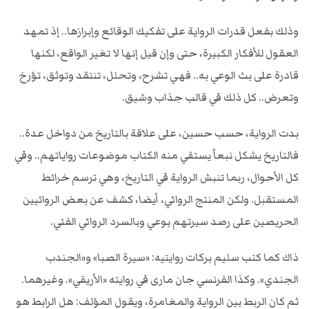
وذلك بفعل قدرات الرواية على تفكيك الوقائع وإبرازها.. إذ تمهد
العقول للأفكار الكبيرة، حتى وإن قيل إنها لا تغير الواقع، لكنها
قادرة على بث الوعي به.. فهي تشرح، وتحلل، تنتقد وتوثق، تؤرخ
وتعرض.. كل ذلك في قالب جذاب وشيق.
بدت الرواية، حسب حسين، على علاقة بالتاريخ من دواخل عدة..
فالتاريخ يشكل نبعاً يستقي منه الكتاب موضوعات رواياتهم.. وفي
كل الأحوال، ربما تنبش الرواية في التاريخ، وهي ترسم خرائط
المستقبل. ولكن المنتج الروائي، أيضا، كشف عن بعض الروائيين
الحريصين على رصد سيرتهم بوعي وبالسرد الروائي الفني.
ذاك كما كتب سليم بركات روايتيه: «سيرة الصبا» و«الجندب
الجندي». وكذا الفرنسي جان مارى في روايته «الأريقي». وغيرهما.
ثم كان الربط بين الرواية والمغامرة، ويقول المؤلف: هل الرابط هو