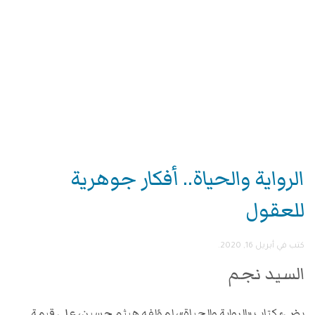
الرواية والحياة.. أفكار جوهرية
للعقول
كتب في
أبريل 16, 2020
.
السيد نجم
يضيء كتاب «الرواية والحياة»، لمؤلفه هيثم حسين، على قيمة